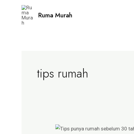
Skip
to
Ruma Murah
content
tips rumah
Tips