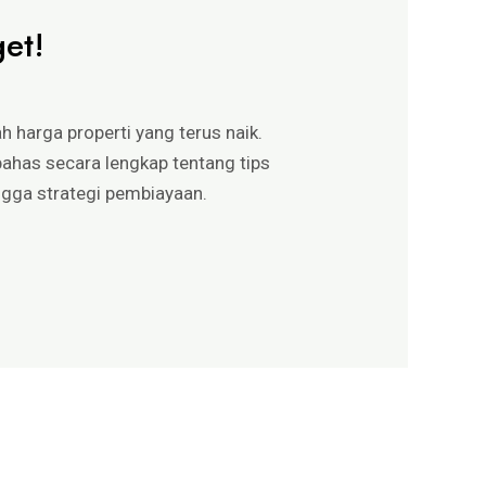
et!
h harga properti yang terus naik.
bahas secara lengkap tentang tips
ngga strategi pembiayaan.