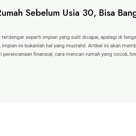
Rumah Sebelum Usia 30, Bisa Bang
rdengar seperti impian yang sulit dicapai, apalagi di tenga
 impian ini bukanlah hal yang mustahil. Artikel ini akan mem
i perencanaan finansial, cara mencari rumah yang cocok, hi