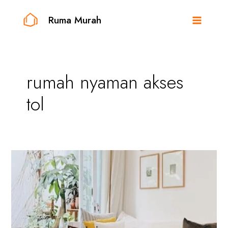
Skip
Main
Ruma Murah
to
Menu
content
rumah nyaman akses
tol
Dapatkan
Rumah
Nyaman
dengan
Akses
Dekat