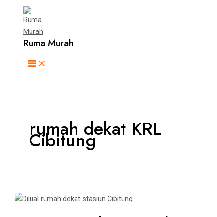
Main
Skip
Jangan
Menu
to
Lewatkan!
content
Rumah
Murah
Ruma Murah
Dekat
Stasiun
Cibitung
rumah dekat KRL
Cibitung