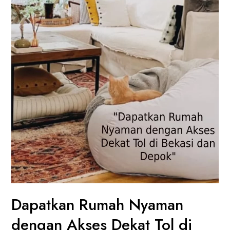
Tol
di
Bekasi
dan
Depok
Dapatkan Rumah Nyaman
dengan Akses Dekat Tol di