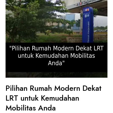
Anda
Pilihan Rumah Modern Dekat
LRT untuk Kemudahan
Mobilitas Anda