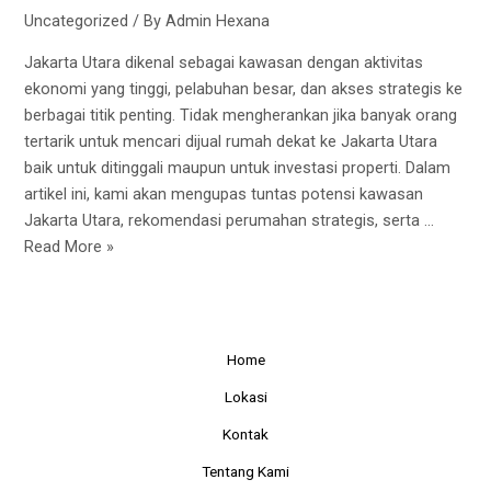
Uncategorized
/ By
Admin Hexana
Jakarta Utara dikenal sebagai kawasan dengan aktivitas
ekonomi yang tinggi, pelabuhan besar, dan akses strategis ke
berbagai titik penting. Tidak mengherankan jika banyak orang
tertarik untuk mencari dijual rumah dekat ke Jakarta Utara
baik untuk ditinggali maupun untuk investasi properti. Dalam
artikel ini, kami akan mengupas tuntas potensi kawasan
Jakarta Utara, rekomendasi perumahan strategis, serta …
Read More »
Home
Lokasi
Kontak
Tentang Kami